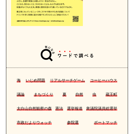
海
いじめ問題
リアルサーチゲーム
コーヒーハウス
議論
まちづくり
夏
自然
虫
蔵王町
太白山自然観察の森
憲法
選挙報道
衆議院議員総選挙
市政だよりウォッチ
参院選
ボートマッチ