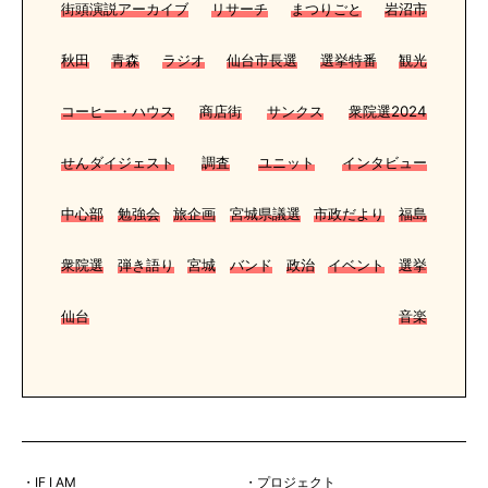
街頭演説アーカイブ
リサーチ
まつりごと
岩沼市
秋田
青森
ラジオ
仙台市長選
選挙特番
観光
コーヒー・ハウス
商店街
サンクス
衆院選2024
せんダイジェスト
調査
ユニット
インタビュー
中心部
勉強会
旅企画
宮城県議選
市政だより
福島
衆院選
弾き語り
宮城
バンド
政治
イベント
選挙
仙台
音楽
・IF I AM
・プロジェクト