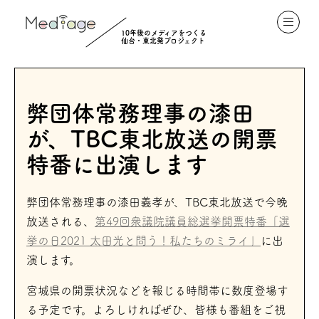
10年後のメディアをつくる
仙台・東北発プロジェクト
弊団体常務理事の漆田
が、TBC東北放送の開票
特番に出演します
弊団体常務理事の漆田義孝が、TBC東北放送で今晩
放送される、
第49回衆議院議員総選挙開票特番「選
挙の日2021 太田光と問う！私たちのミライ」
に出
演します。
宮城県の開票状況などを報じる時間帯に数度登場す
る予定です。よろしければぜひ、皆様も番組をご視