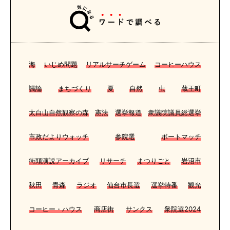
海
いじめ問題
リアルサーチゲーム
コーヒーハウス
議論
まちづくり
夏
自然
虫
蔵王町
太白山自然観察の森
憲法
選挙報道
衆議院議員総選挙
市政だよりウォッチ
参院選
ボートマッチ
街頭演説アーカイブ
リサーチ
まつりごと
岩沼市
秋田
青森
ラジオ
仙台市長選
選挙特番
観光
コーヒー・ハウス
商店街
サンクス
衆院選2024