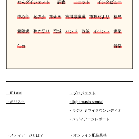
せんダイジェスト
調査
ユニット
インタビュー
中心部
勉強会
旅企画
宮城県議選
市政だより
福島
衆院選
弾き語り
宮城
バンド
政治
イベント
選挙
仙台
音楽
・IF I AM
・プロジェクト
・ポリスク
- light music sendai
- ラジオ 3 マイタウンレディオ
- メディアージレポート
・メディアージとは？
・オンライン配信業務