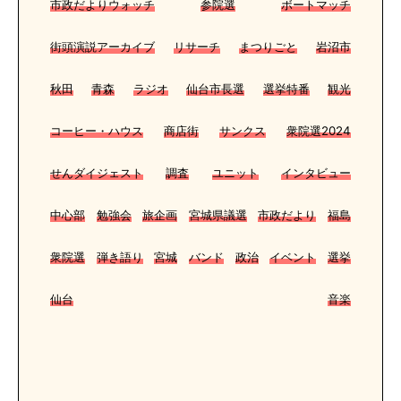
市政だよりウォッチ
参院選
ボートマッチ
街頭演説アーカイブ
リサーチ
まつりごと
岩沼市
秋田
青森
ラジオ
仙台市長選
選挙特番
観光
コーヒー・ハウス
商店街
サンクス
衆院選2024
せんダイジェスト
調査
ユニット
インタビュー
中心部
勉強会
旅企画
宮城県議選
市政だより
福島
衆院選
弾き語り
宮城
バンド
政治
イベント
選挙
仙台
音楽