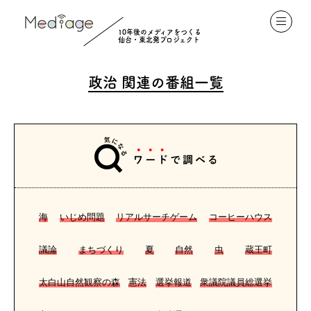
10年後のメディアをつくる
仙台・東北発プロジェクト
政治
関連の番組一覧
海
いじめ問題
リアルサーチゲーム
コーヒーハウス
議論
まちづくり
夏
自然
虫
蔵王町
太白山自然観察の森
憲法
選挙報道
衆議院議員総選挙