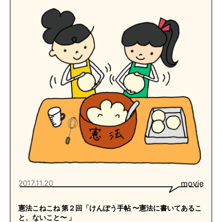
2017.11.20
movie
憲法こねこね 第２回「けんぽう手帖 〜憲法に書いてあるこ
と、ないこと〜 」