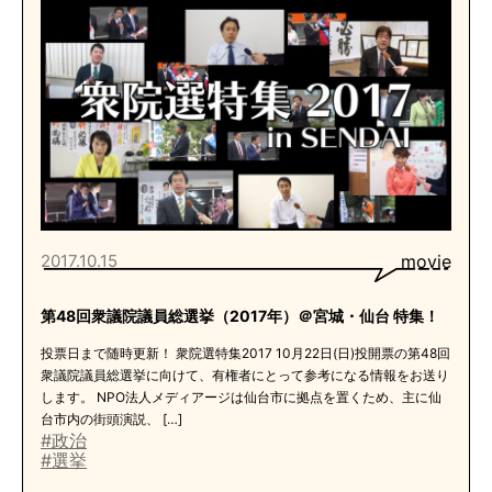
2017.10.15
movie
第48回衆議院議員総選挙（2017年）＠宮城・仙台 特集！
投票日まで随時更新！ 衆院選特集2017 10月22日(日)投開票の第48回
衆議院議員総選挙に向けて、有権者にとって参考になる情報をお送り
します。 NPO法人メディアージは仙台市に拠点を置くため、主に仙
台市内の街頭演説、 […]
#政治
#選挙