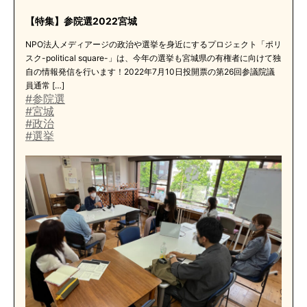
【特集】参院選2022宮城
NPO法人メディアージの政治や選挙を身近にするプロジェクト「ポリ
スク-political square-」は、今年の選挙も宮城県の有権者に向けて独
自の情報発信を行います！2022年7月10日投開票の第26回参議院議
員通常 […]
#参院選
#宮城
#政治
#選挙