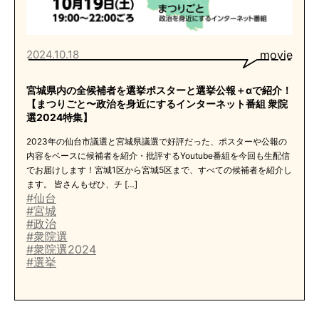
2024.10.18
movie
宮城県内の全候補者を選挙ポスターと選挙公報＋αで紹介！
【まつりごと〜政治を身近にするインターネット番組 衆院
選2024特集】
2023年の仙台市議選と宮城県議選で好評だった、ポスターや公報の
内容をベースに候補者を紹介・批評するYoutube番組を今回も生配信
でお届けします！宮城1区から宮城5区まで、すべての候補者を紹介し
ます。 皆さんもぜひ、チ […]
#仙台
#宮城
#政治
#衆院選
#衆院選2024
#選挙