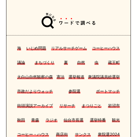
海
いじめ問題
リアルサーチゲーム
コーヒーハウス
議論
まちづくり
夏
自然
虫
蔵王町
太白山自然観察の森
憲法
選挙報道
衆議院議員総選挙
市政だよりウォッチ
参院選
ボートマッチ
街頭演説アーカイブ
リサーチ
まつりごと
岩沼市
秋田
青森
ラジオ
仙台市長選
選挙特番
観光
コーヒー・ハウス
商店街
サンクス
衆院選2024