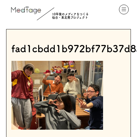
10年後のメディアをつくる
仙台・東北発プロジェクト
fad1cbdd1b972bf77b37d8