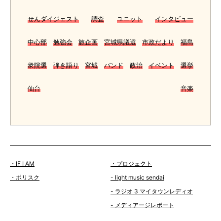
せんダイジェスト
調査
ユニット
インタビュー
中心部
勉強会
旅企画
宮城県議選
市政だより
福島
衆院選
弾き語り
宮城
バンド
政治
イベント
選挙
仙台
音楽
・IF I AM
・プロジェクト
・ポリスク
- light music sendai
- ラジオ 3 マイタウンレディオ
- メディアージレポート