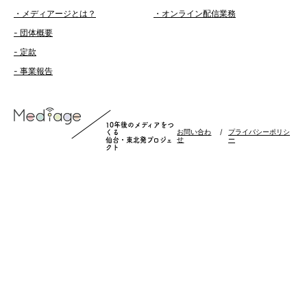
・メディアージとは？
・オンライン配信業務
- 団体概要
- 定款
- 事業報告
10年後のメディアをつ
お問い合わ
/
プライバシーポリシ
くる
せ
ー
仙台・東北発プロジェ
クト