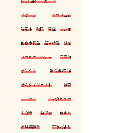
街頭演説アーカイブ
リサーチ
まつりごと
岩沼市
秋田
青森
ラジオ
仙台市長選
選挙特番
観光
コーヒー・ハウス
商店街
サンクス
衆院選2024
せんダイジェスト
調査
ユニット
インタビュー
中心部
勉強会
旅企画
宮城県議選
市政だより