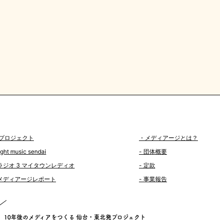
プロジェクト
・メディアージとは？
light music sendai
- 団体概要
 ラジオ 3 マイタウンレディオ
- 定款
 メディアージレポート
- 事業報告
10年後のメディアをつくる
仙台・東北発プロジェクト