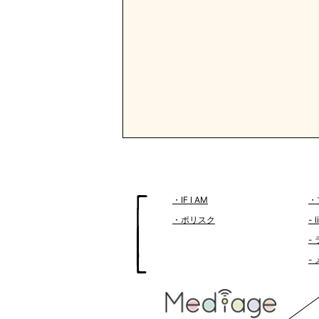
・IF I AM
・
・ポリスク
- 
-
-