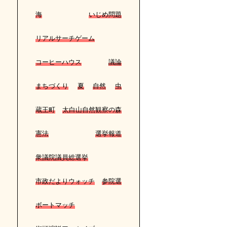
海
いじめ問題
リアルサーチゲーム
コーヒーハウス
議論
まちづくり
夏
自然
虫
蔵王町
太白山自然観察の森
憲法
選挙報道
衆議院議員総選挙
市政だよりウォッチ
参院選
ボートマッチ