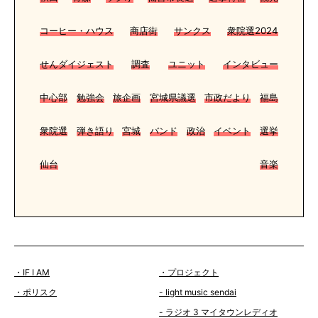
コーヒー・ハウス
商店街
サンクス
衆院選2024
せんダイジェスト
調査
ユニット
インタビュー
中心部
勉強会
旅企画
宮城県議選
市政だより
福島
衆院選
弾き語り
宮城
バンド
政治
イベント
選挙
仙台
音楽
・IF I AM
・プロジェクト
・ポリスク
- light music sendai
- ラジオ 3 マイタウンレディオ