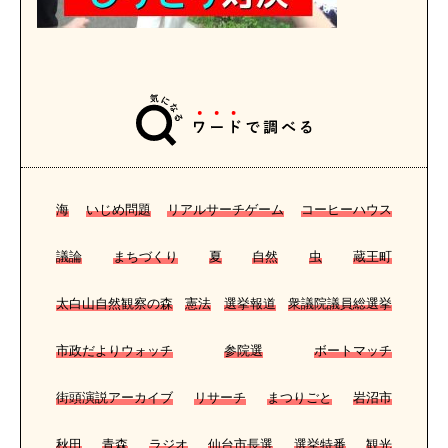
海
いじめ問題
リアルサーチゲーム
コーヒーハウス
議論
まちづくり
夏
自然
虫
蔵王町
太白山自然観察の森
憲法
選挙報道
衆議院議員総選挙
市政だよりウォッチ
参院選
ボートマッチ
街頭演説アーカイブ
リサーチ
まつりごと
岩沼市
秋田
青森
ラジオ
仙台市長選
選挙特番
観光