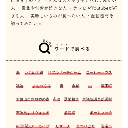
におすすめ！》 ・色んな大人や学生と話してみたい
人 ・東北や仙台が好きな人 ・テレビやYoutubeが好
きな人 ・美味しいものが食べたい人 ・配信機材を
触ってみたい人
海
いじめ問題
リアルサーチゲーム
コーヒーハウス
議論
まちづくり
夏
自然
虫
蔵王町
太白山自然観察の森
憲法
選挙報道
衆議院議員総選挙
市政だよりウォッチ
参院選
ボートマッチ
街頭演説アーカイブ
リサーチ
まつりごと
岩沼市