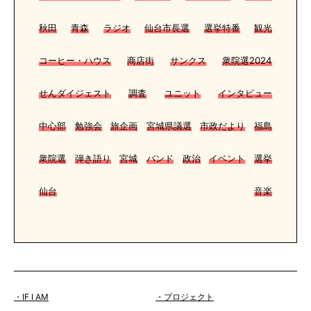
秋田
青森
ラジオ
仙台市長選
選挙特番
観光
コーヒー・ハウス
商店街
サンクス
衆院選2024
せんダイジェスト
調査
ユニット
インタビュー
中心部
勉強会
旅企画
宮城県議選
市政だより
福島
衆院選
弾き語り
宮城
バンド
政治
イベント
選挙
仙台
音楽
・IF I AM
・プロジェクト