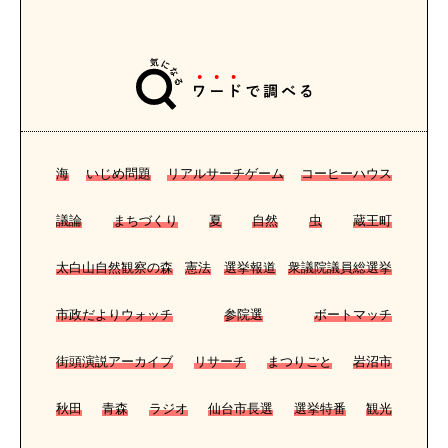
海
いじめ問題
リアルサーチゲーム
コーヒーハウス
議論
まちづくり
夏
自然
虫
蔵王町
太白山自然観察の森
憲法
選挙報道
衆議院議員総選挙
市政だよりウォッチ
参院選
ボートマッチ
街頭演説アーカイブ
リサーチ
まつりごと
岩沼市
秋田
青森
ラジオ
仙台市長選
選挙特番
観光