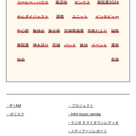
コーヒー・ハウス
商店街
サンクス
衆院選2024
せんダイジェスト
調査
ユニット
インタビュー
中心部
勉強会
旅企画
宮城県議選
市政だより
福島
衆院選
弾き語り
宮城
バンド
政治
イベント
選挙
仙台
音楽
・IF I AM
・プロジェクト
・ポリスク
- light music sendai
- ラジオ 3 マイタウンレディオ
- メディアージレポート