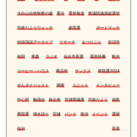
太白山自然観察の森
憲法
選挙報道
衆議院議員総選挙
市政だよりウォッチ
参院選
ボートマッチ
街頭演説アーカイブ
リサーチ
まつりごと
岩沼市
秋田
青森
ラジオ
仙台市長選
選挙特番
観光
コーヒー・ハウス
商店街
サンクス
衆院選2024
せんダイジェスト
調査
ユニット
インタビュー
中心部
勉強会
旅企画
宮城県議選
市政だより
福島
衆院選
弾き語り
宮城
バンド
政治
イベント
選挙
仙台
音楽