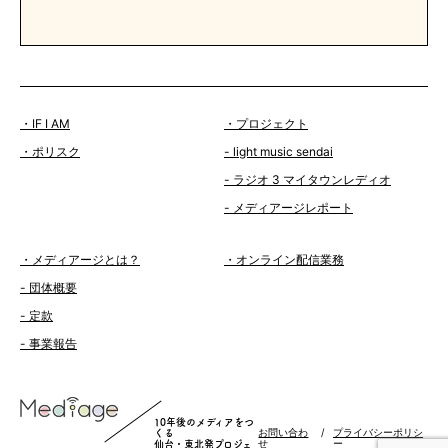
・IF I AM
・プロジェクト
・ポリスク
- light music sendai
- ラジオ 3 マイタウンレディオ
- メディアージレポート
・メディアージとは？
・オンライン配信業務
- 団体概要
- 定款
- 事業報告
10年後のメディアをつ
お問い合わ
/
プライバシーポリシ
くる
せ
ー
仙台・東北発プロジェ