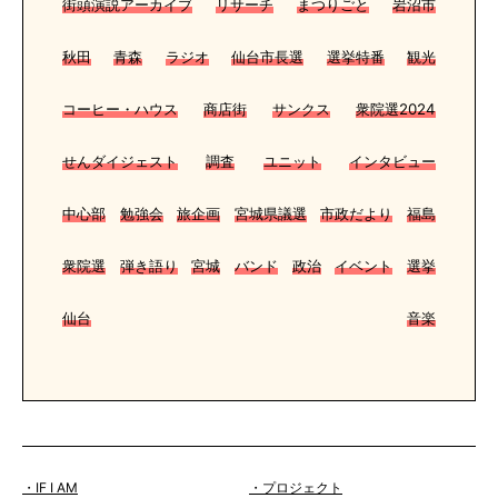
街頭演説アーカイブ
リサーチ
まつりごと
岩沼市
秋田
青森
ラジオ
仙台市長選
選挙特番
観光
コーヒー・ハウス
商店街
サンクス
衆院選2024
せんダイジェスト
調査
ユニット
インタビュー
中心部
勉強会
旅企画
宮城県議選
市政だより
福島
衆院選
弾き語り
宮城
バンド
政治
イベント
選挙
仙台
音楽
・IF I AM
・プロジェクト