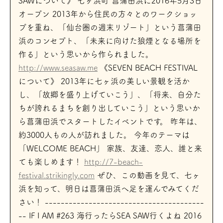
SAWについて》 七ヶ浜町 菖蒲田浜に2016年5月3日
オープン 2013年から住民の方々とのワークショッ
プを重ね、「仙台圏の週末リゾート」という菖蒲田
浜のコンセプト、「未来に向けた狼煙となる場所を
作る」という思いから作られました。
http://www.seasaw.me
《SEVEN BEACH FESTIVAL
について》 2013年に七ヶ浜の美しい景観を活か
し、「故郷を盛り上げていこう」、「将来、自分た
ちが誇れるまちを創り出していこう」という思いか
ら菖蒲田浜でスタートしたイベントです。 昨年は、
約3000人もの人が訪れました。 今年のテーマは
「WELCOME BEACH」 家族、友達、恋人、誰と来
ても楽しめます！
http://7-beach-
festival.strikingly.com
ぜひ、この動画を見て、七ヶ
浜を知って、明日は菖蒲田浜へ足を運んでみてくだ
さい！ ----------------------------------------
-- IF I AM #263 海行ったらSEA SAW行くよね 2016