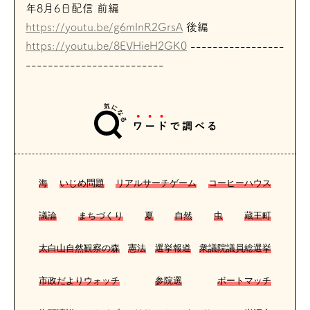
年8月6日配信 前編
https://youtu.be/g6mlnR2GrsA
後編
https://youtu.be/8EVHieH2GK0
-----------------
-------------------------
海
いじめ問題
リアルサーチゲーム
コーヒーハウス
議論
まちづくり
夏
自然
虫
蔵王町
太白山自然観察の森
憲法
選挙報道
衆議院議員総選挙
市政だよりウォッチ
参院選
ボートマッチ