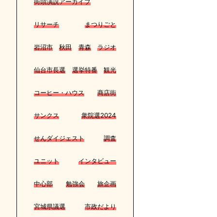
街頭演説アーカイブ
リサーチ
まつりごと
岩沼市
秋田
青森
ラジオ
仙台市長選
選挙特番
観光
コーヒー・ハウス
商店街
サンクス
衆院選2024
せんダイジェスト
調査
ユニット
インタビュー
中心部
勉強会
旅企画
宮城県議選
市政だより