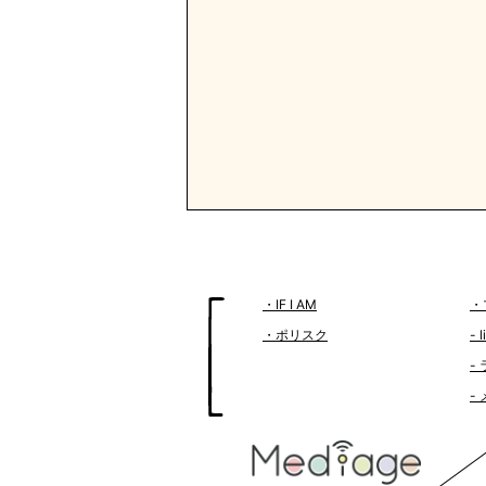
・IF I AM
・
・ポリスク
- 
-
-