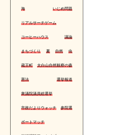
海
いじめ問題
リアルサーチゲーム
コーヒーハウス
議論
まちづくり
夏
自然
虫
蔵王町
太白山自然観察の森
憲法
選挙報道
衆議院議員総選挙
市政だよりウォッチ
参院選
ボートマッチ