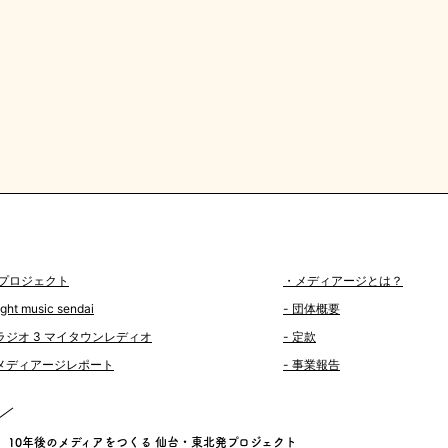
プロジェクト
・メディアージとは？
light music sendai
- 団体概要
 ラジオ 3 マイタウンレディオ
- 定款
 メディアージレポート
- 事業報告
10年後のメディアをつくる
仙台・東北発プロジェクト