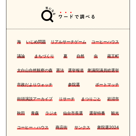
海
いじめ問題
リアルサーチゲーム
コーヒーハウス
議論
まちづくり
夏
自然
虫
蔵王町
太白山自然観察の森
憲法
選挙報道
衆議院議員総選挙
市政だよりウォッチ
参院選
ボートマッチ
街頭演説アーカイブ
リサーチ
まつりごと
岩沼市
秋田
青森
ラジオ
仙台市長選
選挙特番
観光
コーヒー・ハウス
商店街
サンクス
衆院選2024