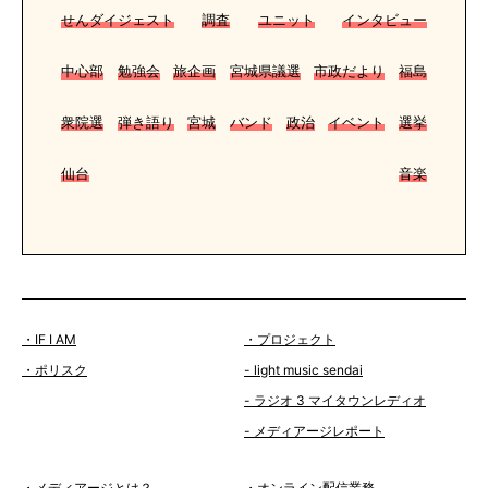
せんダイジェスト
調査
ユニット
インタビュー
中心部
勉強会
旅企画
宮城県議選
市政だより
福島
衆院選
弾き語り
宮城
バンド
政治
イベント
選挙
仙台
音楽
・IF I AM
・プロジェクト
・ポリスク
- light music sendai
- ラジオ 3 マイタウンレディオ
- メディアージレポート
・メディアージとは？
・オンライン配信業務