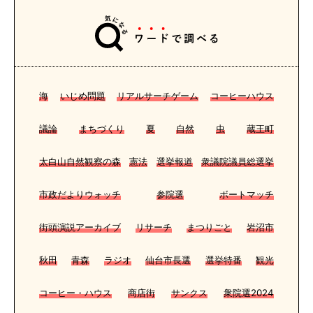
海
いじめ問題
リアルサーチゲーム
コーヒーハウス
議論
まちづくり
夏
自然
虫
蔵王町
太白山自然観察の森
憲法
選挙報道
衆議院議員総選挙
市政だよりウォッチ
参院選
ボートマッチ
街頭演説アーカイブ
リサーチ
まつりごと
岩沼市
秋田
青森
ラジオ
仙台市長選
選挙特番
観光
コーヒー・ハウス
商店街
サンクス
衆院選2024