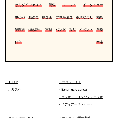
せんダイジェスト
調査
ユニット
インタビュー
中心部
勉強会
旅企画
宮城県議選
市政だより
福島
衆院選
弾き語り
宮城
バンド
政治
イベント
選挙
仙台
音楽
・IF I AM
・プロジェクト
・ポリスク
- light music sendai
- ラジオ 3 マイタウンレディオ
- メディアージレポート
・メディアージとは？
・オンライン配信業務