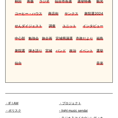
秋田
青森
ラジオ
仙台市長選
選挙特番
観光
コーヒー・ハウス
商店街
サンクス
衆院選2024
せんダイジェスト
調査
ユニット
インタビュー
中心部
勉強会
旅企画
宮城県議選
市政だより
福島
衆院選
弾き語り
宮城
バンド
政治
イベント
選挙
仙台
音楽
・IF I AM
・プロジェクト
・ポリスク
- light music sendai
- ラジオ 3 マイタウンレディオ