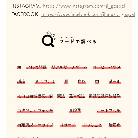
INSTAGRAM:
https://www.instagram.com/jl_gospel
FACEBOOK:
https://www.facebook.com/jl.music.gospel
海
いじめ問題
リアルサーチゲーム
コーヒーハウス
議論
まちづくり
夏
自然
虫
蔵王町
太白山自然観察の森
憲法
選挙報道
衆議院議員総選挙
市政だよりウォッチ
参院選
ボートマッチ
街頭演説アーカイブ
リサーチ
まつりごと
岩沼市