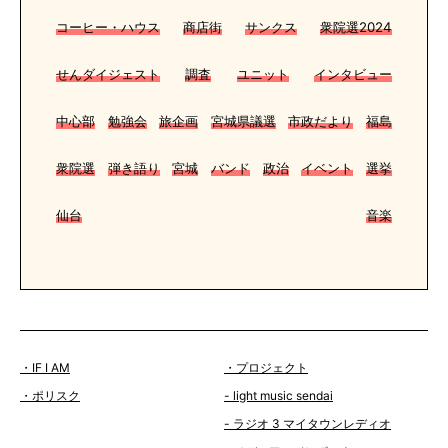
コーヒー・ハウス
商店街
サンクス
衆院選2024
せんダイジェスト
調査
ユニット
インタビュー
中心部
勉強会
旅企画
宮城県議選
市政だより
福島
衆院選
弾き語り
宮城
バンド
政治
イベント
選挙
仙台
音楽
・IF I AM
・プロジェクト
・ポリスク
- light music sendai
- ラジオ 3 マイタウンレディオ