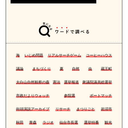
海
いじめ問題
リアルサーチゲーム
コーヒーハウス
議論
まちづくり
夏
自然
虫
蔵王町
太白山自然観察の森
憲法
選挙報道
衆議院議員総選挙
市政だよりウォッチ
参院選
ボートマッチ
街頭演説アーカイブ
リサーチ
まつりごと
岩沼市
秋田
青森
ラジオ
仙台市長選
選挙特番
観光