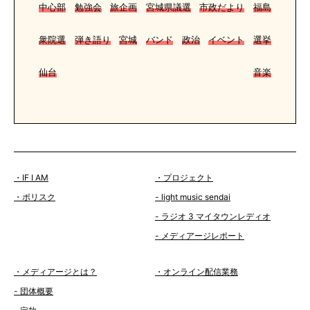
中心部
勉強会
旅企画
宮城県議選
市政だより
福島
衆院選
弾き語り
宮城
バンド
政治
イベント
選挙
仙台
音楽
・IF I AM
・プロジェクト
・ポリスク
- light music sendai
- ラジオ 3 マイタウンレディオ
- メディアージレポート
・メディアージとは？
・オンライン配信業務
- 団体概要