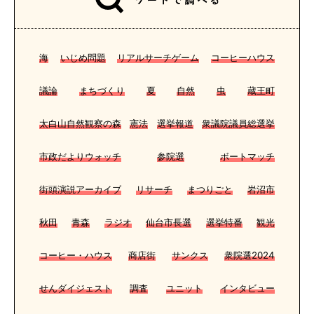
海
いじめ問題
リアルサーチゲーム
コーヒーハウス
議論
まちづくり
夏
自然
虫
蔵王町
太白山自然観察の森
憲法
選挙報道
衆議院議員総選挙
市政だよりウォッチ
参院選
ボートマッチ
街頭演説アーカイブ
リサーチ
まつりごと
岩沼市
秋田
青森
ラジオ
仙台市長選
選挙特番
観光
コーヒー・ハウス
商店街
サンクス
衆院選2024
せんダイジェスト
調査
ユニット
インタビュー